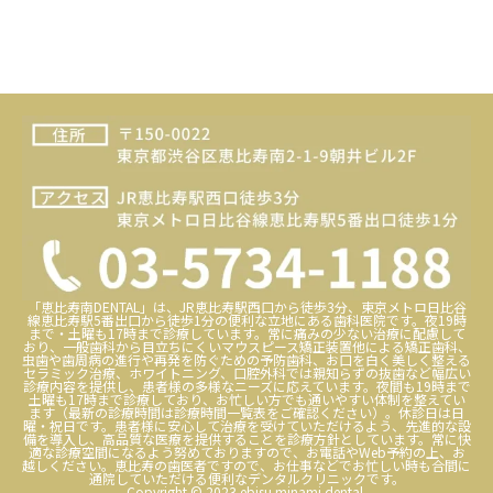
「恵比寿南DENTAL」は、JR恵比寿駅西口から徒歩3分、東京メトロ日比谷
線恵比寿駅5番出口から徒歩1分の便利な立地にある歯科医院です。夜19時
まで・土曜も17時まで診療しています。常に痛みの少ない治療に配慮して
おり、一般歯科から目立ちにくいマウスピース矯正装置他による矯正歯科、
虫歯や歯周病の進行や再発を防ぐための予防歯科、お口を白く美しく整える
セラミック治療、ホワイトニング、口腔外科では親知らずの抜歯など幅広い
診療内容を提供し、患者様の多様なニーズに応えています。夜間も19時まで
土曜も17時まで診療しており、お忙しい方でも通いやすい体制を整えてい
ます（最新の診療時間は診療時間一覧表をご確認ください）。休診日は日
曜・祝日です。患者様に安心して治療を受けていただけるよう、先進的な設
備を導入し、高品質な医療を提供することを診療方針としています。常に快
適な診療空間になるよう努めておりますので、お電話やWeb予約の上、お
越しください。恵比寿の歯医者ですので、お仕事などでお忙しい時も合間に
通院していただける便利なデンタルクリニックです。
Copyright © 2023 ebisu minami dental.