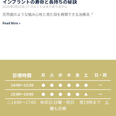
インプラントの寿命と長持ちの秘訣
2025年2月21日
コメントはまだありません
天然歯のような噛み心地と見た目を再現できる治療法「
Read More »
診療時間
月
火
水
木
金
土
日・祝
10:00～13:30
●
●
●
●
●
●
ー
15:00～19:00
●
●
●
●
●
▲
ー
△14:00～17:00 休診日:日曜・祝日 夜19時まで 土
曜も診療