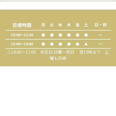
診療時間
月
火
水
木
金
土
日・祝
10:00～13:30
●
●
●
●
●
●
ー
15:00～19:00
●
●
●
●
●
▲
ー
△14:00～17:00 休診日:日曜・祝日 夜19時まで 土
曜も診療