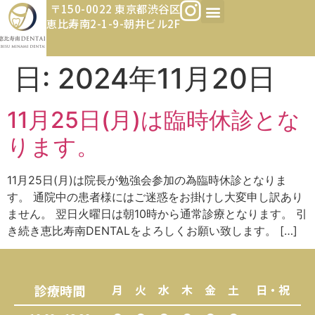
〒150-0022 東京都渋谷区
恵比寿南2-1-9-朝井ビル2F
日:
2024年11月20日
11月25日(月)は臨時休診とな
ります。
11月25日(月)は院長が勉強会参加の為臨時休診となりま
す。 通院中の患者様にはご迷惑をお掛けし大変申し訳あり
ません。 翌日火曜日は朝10時から通常診療となります。 引
き続き恵比寿南DENTALをよろしくお願い致します。 […]
診療時間
月
火
水
木
金
土
日・祝