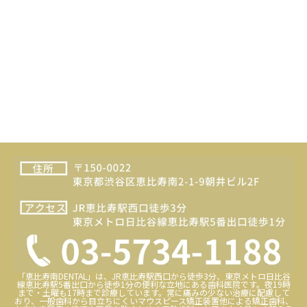
「恵比寿南DENTAL」は、JR恵比寿駅西口から徒歩3分、東京メトロ日比谷
線恵比寿駅5番出口から徒歩1分の便利な立地にある歯科医院です。夜19時
まで・土曜も17時まで診療しています。常に痛みの少ない治療に配慮して
おり、一般歯科から目立ちにくいマウスピース矯正装置他による矯正歯科、