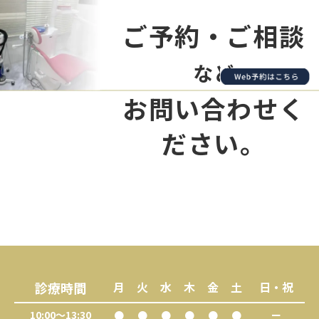
ご予約・ご相談
など
お問い合わせく
ださい。
診療時間
月
火
水
木
金
土
日・祝
10:00～13:30
●
●
●
●
●
●
ー