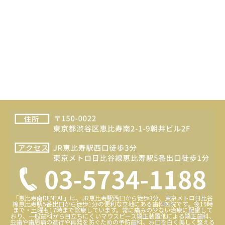
「恵比寿南DENTAL」は、JR恵比寿駅西口から徒歩3分、東京メトロ日比谷
線恵比寿駅5番出口から徒歩1分の便利な立地にある歯科医院です。夜19時
まで・土曜も17時まで診療しています。常に痛みの少ない治療に配慮して
おり、一般歯科から目立ちにくいマウスピース矯正装置他による矯正歯科、
虫歯や歯周病の進行や再発を防ぐための予防歯科、お口を白く美しく整える