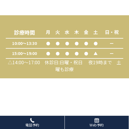
診療時間
月
火
水
木
金
土
日・祝
10:00～13:30
●
●
●
●
●
●
ー
15:00～19:00
●
●
●
●
●
▲
ー
△14:00～17:00 休診日:日曜・祝日 夜19時まで 土
曜も診療
電話予約
Web予約