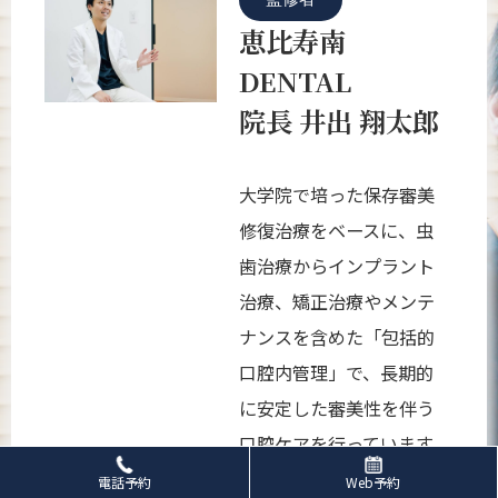
恵比寿南
DENTAL
院長 井出 翔太郎
大学院で培った保存審美
修復治療をベースに、虫
歯治療からインプラント
治療、矯正治療やメンテ
ナンスを含めた「包括的
口腔内管理」で、長期的
に安定した審美性を伴う
口腔ケアを行っています。
また、肉眼の25倍の拡大
電話予約
Web予約