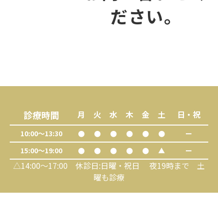
ださい。
診療時間
月
火
水
木
金
土
日・祝
10:00～13:30
●
●
●
●
●
●
ー
15:00～19:00
●
●
●
●
●
▲
ー
△14:00～17:00 休診日:日曜・祝日 夜19時まで 土
曜も診療