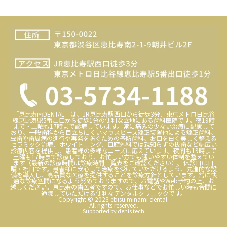
「恵比寿南DENTAL」は、JR恵比寿駅西口から徒歩3分、東京メトロ日比谷
線恵比寿駅5番出口から徒歩1分の便利な立地にある歯科医院です。夜19時
まで・土曜も17時まで診療しています。常に痛みの少ない治療に配慮して
おり、一般歯科から目立ちにくいマウスピース矯正装置他による矯正歯科、
虫歯や歯周病の進行や再発を防ぐための予防歯科、お口を白く美しく整える
セラミック治療、ホワイトニング、口腔外科では親知らずの抜歯など幅広い
診療内容を提供し、患者様の多様なニーズに応えています。夜間も19時まで
土曜も17時まで診療しており、お忙しい方でも通いやすい体制を整えてい
ます（最新の診療時間は診療時間一覧表をご確認ください）。休診日は日
曜・祝日です。患者様に安心して治療を受けていただけるよう、先進的な設
備を導入し、高品質な医療を提供することを診療方針としています。常に快
適な診療空間になるよう努めておりますので、お電話やWeb予約の上、お
越しください。恵比寿の歯医者ですので、お仕事などでお忙しい時も合間に
通院していただける便利なデンタルクリニックです。
Copyright © 2023 ebisu minami dental.
All rights reserved.
Supported by denis tech